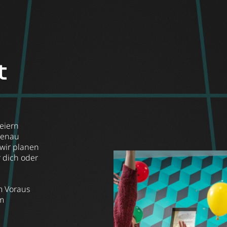
t
eiern
genau
 wir planen
 dich oder
m Voraus
m