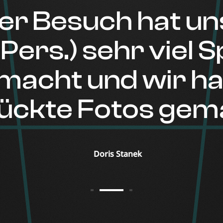
r Besuch hat uns
Pers.) sehr viel 
acht und wir h
ckte Fotos gema
Doris Stanek