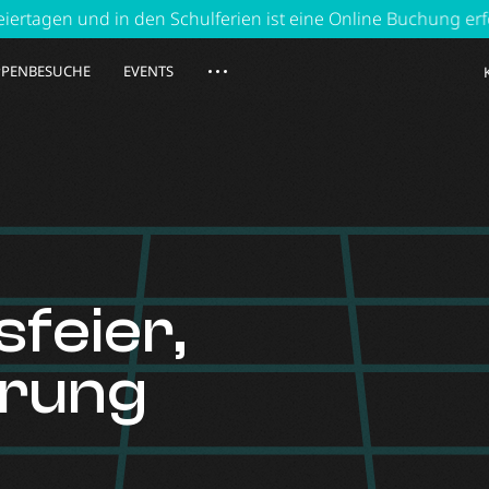
n Schulferien ist eine Online Buchung erforderlich.
A
PENBESUCHE
EVENTS
feier,
erung