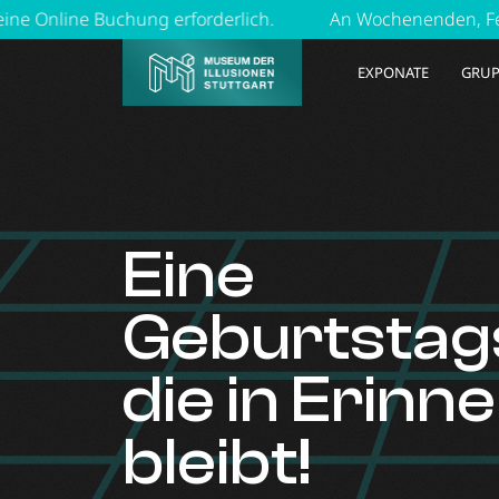
ng erforderlich.
An Wochenenden, Feiertagen und in de
EXPONATE
GRUP
Eine
Geburtstags
die in Erinn
bleibt!