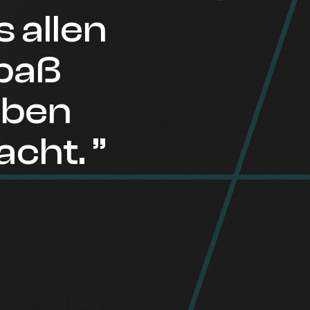
 allen
Spaß
aben
cht. ”