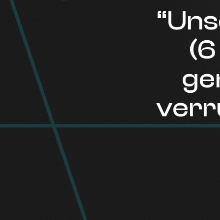
“Unse
(6 
gem
verrü