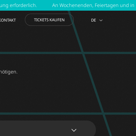
rderlich.
An Wochenenden, Feiertagen und in den Schul
TICKETS KAUFEN
KONTAKT
DE
EN
nötigen.