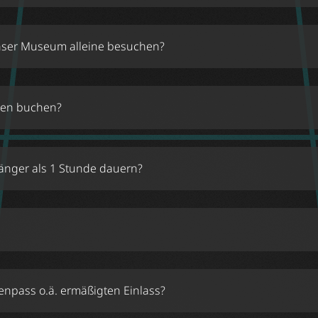
nser Museum alleine besuchen?
onen buchen?
nger als 1 Stunde dauern?
enpass o.ä. ermäßigten Einlass?