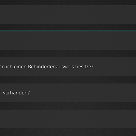
enn ich einen Behindertenausweis besitze?
icket/
en vorhanden?